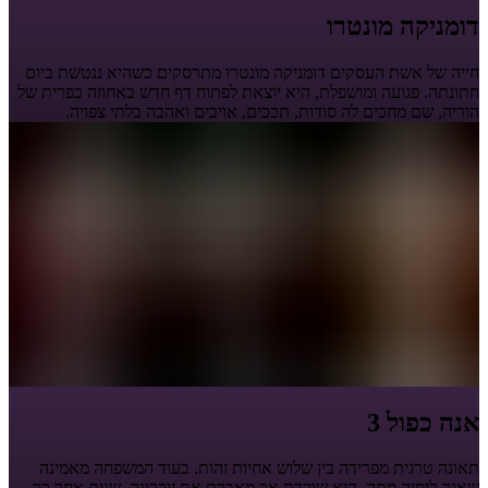
דומניקה מונטרו
חייה של אשת העסקים דומניקה מונטרו מתרסקים כשהיא ננטשת ביום
חתונתה. פגועה ומושפלת, היא יוצאת לפתוח דף חדש באחוזה כפרית של
הוריה, שם מחכים לה סודות, תככים, אויבים ואהבה בלתי צפויה.
אנה כפול 3
תאונה טרגית מפרידה בין שלוש אחיות זהות. בעוד המשפחה מאמינה
שאנה לוסיה מתה, היא שורדת אך מאבדת את זיכרונה. שנים אחר כך,