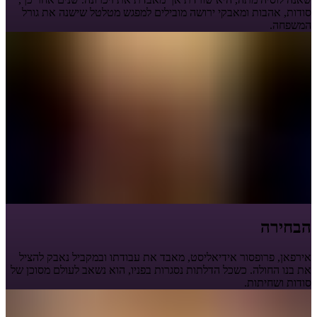
סודות, אהבות ומאבקי ירושה מובילים למפגש מטלטל שישנה את גורל
המשפחה.
הבחירה
אירפאן, פרופסור אידיאליסט, מאבד את עבודתו ובמקביל נאבק להציל
את בנו החולה. כשכל הדלתות נסגרות בפניו, הוא נשאב לעולם מסוכן של
סודות ושחיתות.