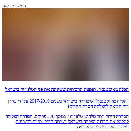
המשך קריאה
הכלה מאיסטנבול: תופעה תרבותית ששינתה את פני הטלוויזיה בישראל
"הכלה מאיסטנבול" ששודרה בישראל בשנים 2017-2019 על ידי ערוץ
ויוה הביאה להצלחה חסרת תקדים!
הסדרה היתה יותר מלהיט טלוויזיוני. במשך 270 פרקים, הסדרה הצליחה
לטלטל את תרבות הצפייה בישראל, שינתה הרגלי צפייה והשפיעה
עמוקות על תעשיית הטלוויזיה.