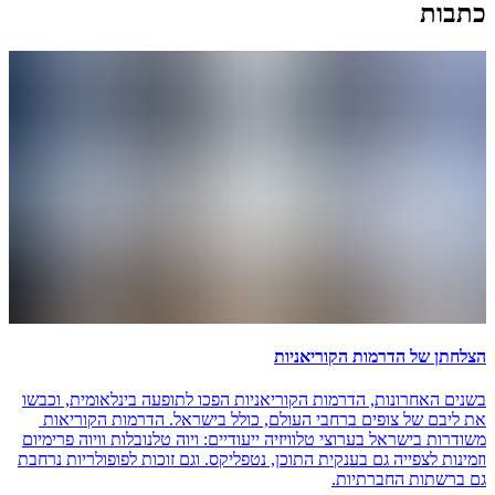
כתבות
הצלחתן של הדרמות הקוריאניות
בשנים האחרונות, הדרמות הקוריאניות הפכו לתופעה בינלאומית, וכבשו
את ליבם של צופים ברחבי העולם, כולל בישראל. הדרמות הקוריאות
משודרות בישראל בערוצי טלוויזיה ייעודיים: ויוה טלנובלות וויוה פרימיום
וזמינות לצפייה גם בענקית התוכן, נטפליקס. וגם זוכות לפופולריות נרחבת
גם ברשתות החברתיות.