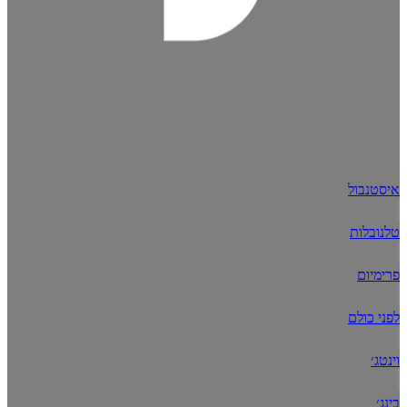
איסטנבול
טלנובלות
פרימיום
לפני כולם
וינטג׳
בינג׳