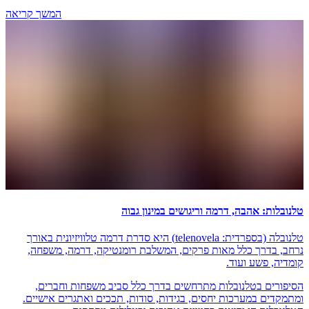
המשך קריאה
טלנובלות: אהבה, דרמה וריגושים במינון גבוה
טלנובלה (בספרדית: telenovela) היא סדרת דרמה טלוויזיונית באורך
נרחב, בדרך כלל מאות פרקים, המשלבת רומנטיקה, דרמה, משפחה,
קומדיה, פשע ועוד.
הסיפורים בטלנובלות מתרחשים בדרך כלל סביב משפחות וחברים,
ומתמקדים במערכות יחסים, בגידות, סודות, תככים ואתגרים אישיים.