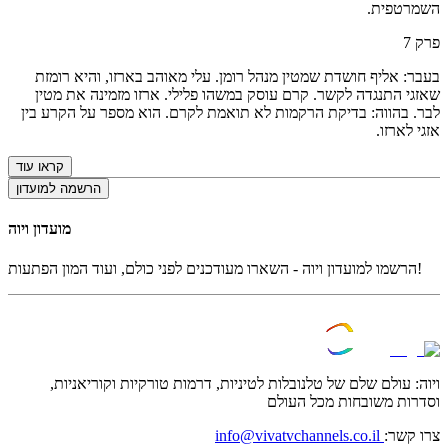
השמרטפית.
פרק
7
בעבר: אליף חושדת שמטין מנהל רומן. עלי מאוהב בארזו, והיא רומזת
שאזגי התנגדה לקשר. קרם עוסק במשהו פלילי. ארזו מזמינה את מטין
לבר. בהווה: בדיקת הרקמות לא תואמת לקרם. הוא מספר על הקרע בין
אזגי לארזו.
קראו עוד
הרשמה למועדון
מועדון ויוה
הרשמו למועדון ויוה - השארו מעודכנים לפני כולם, ועוד המון הפתעות!
ויוה: עולם שלם של טלנובלות לטיניות, דרמות טורקיות וקוריאניות,
וסדרות משובחות מכל העולם
צרו קשר:
info@vivatvchannels.co.il