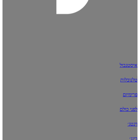
איסטנבול
טלנובלות
פרימיום
לפני כולם
וינטג׳
בינג׳