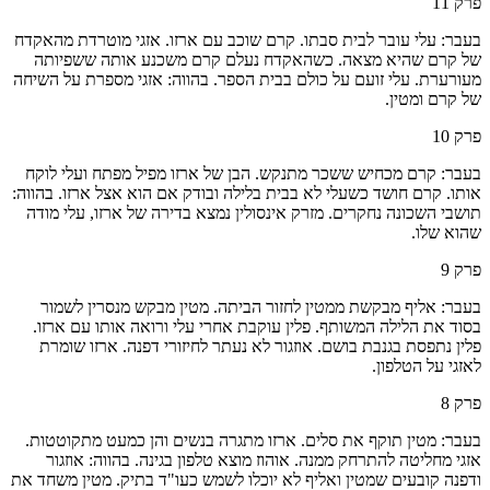
פרק
11
בעבר: עלי עובר לבית סבתו. קרם שוכב עם ארזו. אזגי מוטרדת מהאקדח
של קרם שהיא מצאה. כשהאקדח נעלם קרם משכנע אותה ששפיותה
מעורערת. עלי זועם על כולם בבית הספר. בהווה: אזגי מספרת על השיחה
של קרם ומטין.
פרק
10
בעבר: קרם מכחיש ששכר מתנקש. הבן של ארזו מפיל מפתח ועלי לוקח
אותו. קרם חושד כשעלי לא בבית בלילה ובודק אם הוא אצל ארזו. בהווה:
תושבי השכונה נחקרים. מזרק אינסולין נמצא בדירה של ארזו, עלי מודה
שהוא שלו.
פרק
9
בעבר: אליף מבקשת ממטין לחזור הביתה. מטין מבקש מנסרין לשמור
בסוד את הלילה המשותף. פלין עוקבת אחרי עלי ורואה אותו עם ארזו.
פלין נתפסת בגנבת בושם. אוזגור לא נעתר לחיזורי דפנה. ארזו שומרת
לאזגי על הטלפון.
פרק
8
בעבר: מטין תוקף את סלים. ארזו מתגרה בנשים והן כמעט מתקוטטות.
אזגי מחליטה להתרחק ממנה. אוהוז מוצא טלפון בגינה. בהווה: אוזגור
ודפנה קובעים שמטין ואליף לא יוכלו לשמש כעו"ד בתיק. מטין משחד את