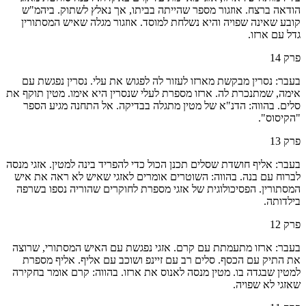
הודאה ברצח. אוזגור מספר שהייתה בביתו, אך נאלץ לשתוק. ביהמ"ש
קובע שאינה שפויה והיא נשלחת למוסד. אוזגור מגלה שאיש המסתורין
גדל עם ארזו.
פרק
14
בעבר: נסרין מבקשת מארזו לעזור לה לפגוש את עלי. נסרין נפגשת עם
אימה, שמתנכרת לה. ארזו מספרת לעלי שנסרין היא אימו. מטין תוקף את
סלים. בהווה: הדנ"א של מטין מתגלה בבדיקה. אל התחנה מגיע הספר
"הקיסוס".
פרק
13
בעבר: אליף חושדת שסלים תכנן הכול כדי להפריד בינה למטין. אזגי מנסה
לברוח עם בנה. בהווה: השוטרים אומרים לאזגי שאיש לא ראה את איש
המסתורין. הפסיכולוגית של אזגי מספרת לחוקרים שהוריה נספו בשרפה
בילדותה.
פרק
12
בעבר: ארזו מתעמתת עם קרם. אזגי נפגשת עם האיש המסתורי, שרוצה
את התיק עם הכסף. סלים רב עם זיינפ ושוכב עם אליף. אליף מספרת
למטין שבגדה בו. מטין מנסה לאנוס את ארזו. בהווה: קרם אומר בחקירה
שאזגי לא שפויה.