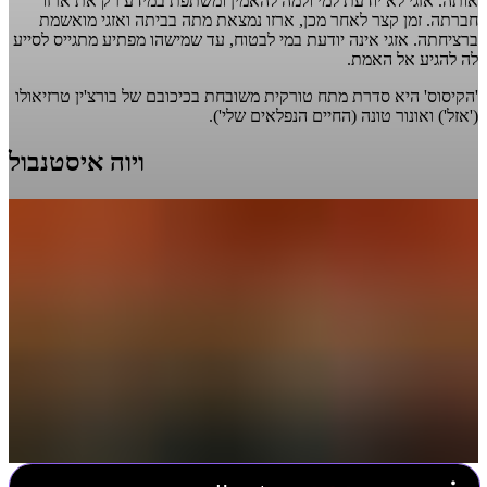
אותה. אזגי לא יודעת למי ולמה להאמין ומשתפת במידע רק את ארזו
חברתה. זמן קצר לאחר מכן, ארזו נמצאת מתה בביתה ואזגי מואשמת
ברציחתה. אזגי אינה יודעת במי לבטוח, עד שמישהו מפתיע מתגייס לסייע
לה להגיע אל האמת.
'הקיסוס' היא סדרת מתח טורקית משובחת בכיכובם של בורצ'ין טרזיאולו
('אזל') ואונור טונה (החיים הנפלאים שלי').
ויוה איסטנבול