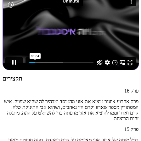
תקצירים
פרק
16
פרק אחרון! אוזגור מוציא את אזגי מהמוסד ומבהיר לה שהיא שפויה. איש
המסתורין מספר שארזו וקרם היו נאהבים, ושהוא אבי התינוקת שלה.
קרם וארזו זממו להוציא את אזגי מדעתה כדי להשתלט על הונה. מתגלה
זהות הרוצחת.
פרק
15
בליל מותה של ארזו, אזגי מאיימת על קרם באקדח. דפנה סוחטת מאזגי