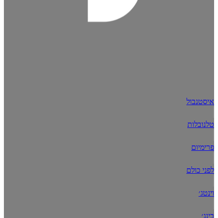
איסטנבול
טלנובלות
פרימיום
לפני כולם
וינטג׳
בינג׳