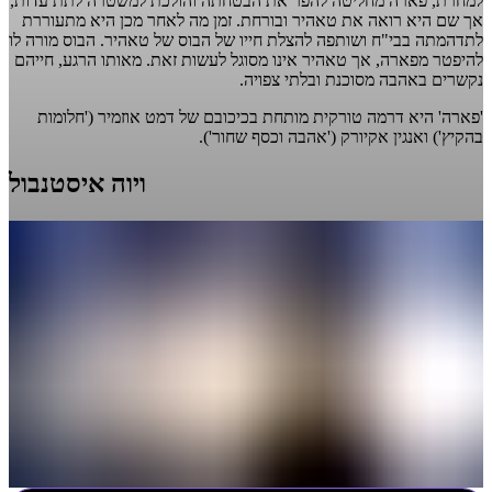
למחרת, פארה מחליטה להפר את הבטחתה והולכת למשטרה לתת עדות,
אך שם היא רואה את טאהיר ובורחת. זמן מה לאחר מכן היא מתעוררת
לתדהמתה בבי"ח ושותפה להצלת חייו של הבוס של טאהיר. הבוס מורה לו
להיפטר מפארה, אך טאהיר אינו מסוגל לעשות זאת. מאותו הרגע, חייהם
נקשרים באהבה מסוכנת ובלתי צפויה.
'פארה' היא דרמה טורקית מותחת בכיכובם של דמט אוזמיר ('חלומות
בהקיץ') ואנגין אקיורק ('אהבה וכסף שחור').
ויוה איסטנבול