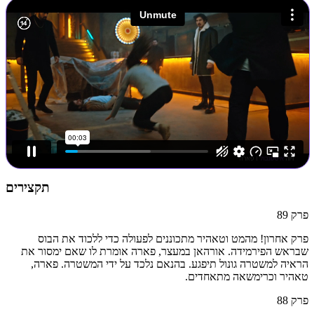
תקצירים
פרק
89
פרק אחרון! מהמט וטאהיר מתכוננים לפעולה כדי ללכוד את הבוס
שבראש הפירמידה. אורהאן במעצר, פארה אומרת לו שאם ימסור את
הראיה למשטרה גונול תיפגע. בהנאם נלכד על ידי המשטרה. פארה,
טאהיר וכרימשאה מתאחדים.
פרק
88