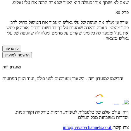
שאם לא ישתף איתו פעולה הוא יאמר שפארה הרגה את עלי גאליפ.
פרק
80
אורהאן מגלה את הגופה של עלי גאליפ ומעביר את הטיפול בתיק לרב
פקד מהמט. פארה ובאדה שומעות על כך בחדשות ברדיו. אורהאן פוגש
את גונול ומספר לה כל מיני שקרים על מהמט ומגלה לה שהגופה של עלי
גאליפ נמצאה.
קראו עוד
הרשמה למועדון
מועדון ויוה
הרשמו למועדון ויוה - השארו מעודכנים לפני כולם, ועוד המון הפתעות!
ויוה: עולם שלם של טלנובלות לטיניות, דרמות טורקיות וקוריאניות,
וסדרות משובחות מכל העולם
צרו קשר:
info@vivatvchannels.co.il