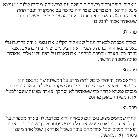
טאהיר, היזיר ובקיר משתפים פעולה עם המשטרה ומנסים לגלות מי נמצא
מעל אורהאן. הם מחפשים מי היה בקשר עם איסקנדר ועבד תחת
אורהאן ב-20 השנה האחרונות. בקיר ואנשיו מביימים משלוח זהב
שטאהיר אמור לחבל בו.
פרק
87
באדה מספרת לפארה וגונול שטאהיר הקליט את עצמו מודה בהריגת עלי
גאליפ. פארה התכוונה להשמיד את הצילומים שהיו בידי בהנאם, אבל
חזרה בה. באדה מספרת למהמט את האמת על רצח עלי גאליפ. טאהיר
פותח מסעדה חדשה.
פרק
86
איליאס מת, והיחיד שיכול לתת מידע על המשלוח של בהנאם הוא
קורשאט. טאהיר מנסה לגלות ממנו מה מיקום המשלוח. פארה וטאהיר
מנסים למצוא פתרון כדי שטאהיר לא יסתבך. פארה מציעה שינסו לבטל
את המשלוח באופן מוחלט.
פרק
85
אחרי שמהמט מציע נישואים לבאדה והיא מסרבת לו, באדה מספרת על
כך לפארה. בהנאם מעניש את כל בני משפחתו על כך שבגדו בו. טאהיר
ופארה מגלים שכל אחד מהם עובד בשביל אורהאן ושכל אחד מהם
מסתיר זאת מהשני.