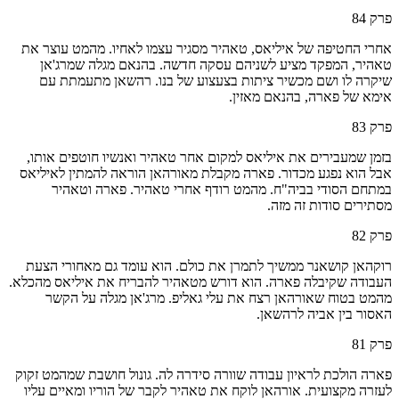
פרק
84
אחרי החטיפה של איליאס, טאהיר מסגיר עצמו לאחיו. מהמט עוצר את
טאהיר, המפקד מציע לשניהם עסקה חדשה. בהנאם מגלה שמרג'אן
שיקרה לו ושם מכשיר ציתות בצעצוע של בנו. רהשאן מתעמתת עם
אימא של פארה, בהנאם מאזין.
פרק
83
בזמן שמעבירים את איליאס למקום אחר טאהיר ואנשיו חוטפים אותו,
אבל הוא נפגע מכדור. פארה מקבלת מאורהאן הוראה להמתין לאיליאס
במתחם הסודי בביה"ח. מהמט רודף אחרי טאהיר. פארה וטאהיר
מסתירים סודות זה מזה.
פרק
82
רוקהאן קושאנר ממשיך לתמרן את כולם. הוא עומד גם מאחורי הצעת
העבודה שקיבלה פארה. הוא דורש מטאהיר להבריח את איליאס מהכלא.
מהמט בטוח שאורהאן רצח את עלי גאליפ. מרג'אן מגלה על הקשר
האסור בין אביה לרהשאן.
פרק
81
פארה הולכת לראיון עבודה שוורה סידרה לה. גונול חושבת שמהמט זקוק
לעזרה מקצועית. אורהאן לוקח את טאהיר לקבר של הוריו ומאיים עליו