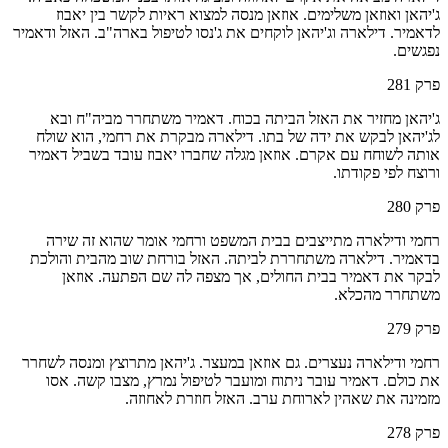
ג'יהאן ואוזאן משלימים. אוזאן מנסה למצוא ראיות לקשר בין יאבוז
לדאמיר. דילארה וג'יהאן לוקחים את ג'נסו לטיפול בארה"ב. האזל ודאמיר
נפגשים.
פרק
281
ג'יהאן מחזיר את האזל הביתה בכוח. דאמיר משתחרר מביה"ח ובא
לג'יהאן לבקש את ידה של בתו. דילארה מבקרת את רחמי, הוא שולח
אותה לשוחח עם אקרם. אוזאן מגלה שחברו יאבוז עובד בשביל דאמיר
ורוצח לפי פקודתו.
פרק
280
רחמי ודילארה מתייצבים בבית המשפט ורחמי אומר שהוא זה שירה
בדאמיר. דילארה משתחררת לביתה. האזל בורחת שוב מהבית והולכת
לבקר את דאמיר בבית החולים, אך מצפה לה שם הפתעה. אוזאן
משתחרר מהכלא.
פרק
279
רחמי ודילארה נעצרים. גם אוזאן במעצר. ג'יהאן מתרוצץ ומנסה לשחרר
את כולם. דאמיר עובר ניתוח ומועבר לטיפול נמרץ, מצבו קשה. אסו
מזמינה את שאהין לארוחת ערב. האזל חוזרת לאחוזה.
פרק
278