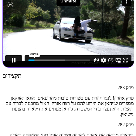
תקצירים
פרק
283
פרק אחרון! ג'נסו חוזרת עם בשורות טובות מהרופאים. אוזאן ואוזקאן
מספרים לג'יהאן את הידוע להם על רצח אזרה. האזל מתכננת לברוח עם
דאמיר, הוא נעצר בידי המשטרה. ג'יהאן מפתיע את דילארה בהצעת
נישואין.
פרק
282
דילארה מביאה את אקרם לאחוזה ומציגה אותו בפני המשפחה כאביה.