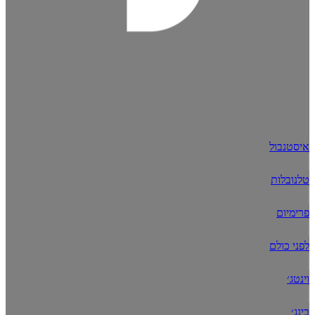
איסטנבול
טלנובלות
פרימיום
לפני כולם
וינטג׳
בינג׳