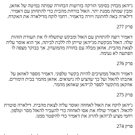
ג'יהאן מבחין בסימני הזרקה בזרועות הבחורה שמתה במיטה של אוזאן,
ומבין שמתה ממנת יתר. האזל בורחת מהבית כדי להתחתן עם דאמיר.
דילארה באה לחתונה ויורה בדאמיר. רחמי לוקח מדילארה את האקדח.
פרק
277
דאמיר רוצה להתחתן עם האזל ומבקש שתשלח לו את תעודת הזהות
שלה. האזל מבקשת מג'יהאן שייתן לה ללכת לביתה, אך הוא אוסר עליה
לצאת מהבית. אוזאן מבלה עם בחורה מהמועדון, אך בבוקר מצפה לו
הפתעה לא נעימה.
פרק
276
דאמיר והאזל ממשיכים להיות בקשר טלפוני. דאמיר מספר לאוזאן על
אהבתו להאזל ועל כך שהציע לה נישואים. אוזאן מהמר בבית הימורים.
אוזקאן מתקשר לספר לג'יהאן שאוזאן מהמר.
פרק
275
ג'יהאן לוקח את האזל לאחוזה ואוסר עליה לצאת מהבית. דילארה סוטרת
להאזל. דאמיר שולח את אסו לאחוזה כדי להעביר להאזל מסר וטלפון.
רחמי מציע לג'יהאן להרוג את דאמיר כדי להיפטר ממנו.
פרק
274