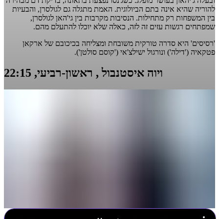
ובעלה ג'יהאון בעושר מופלג. כשג'נסו נפצעת בתאונה, בדיקת דם מבהירה
להוריה שהיא אינה בתם הביולוגית. האמת מתגלה גם לגולסרן, והבעיות
בין המשפחות רק מתחילות. הנסיבות מקרבות בין גי'האן לגולסרן,
שמפתחים רגשות עזים זה לזה, כאלה שלא יוכלו להתעלם מהם.
'רסיסים' היא סדרה טורקית משובחת ומצליחה בכיכובם של ארקאן
פטקאיה ('דילה') ונורגול ישילצ'אי ('קוסם סולטן').
ויוה איסטנבול
, ראשון-רביעי, 22:15