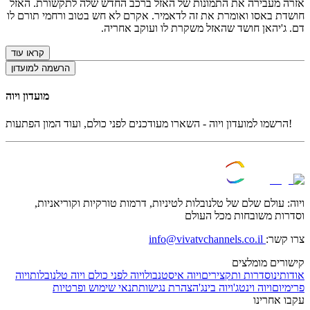
אזרה מעבירה את התמונות של האזל ברכב החדש שלה לתקשורת. האזל
חושדת באסו ואומרת את זה לדאמיר. אקרם לא חש בטוב ורחמי תורם לו
דם. ג'יהאן חושד שהאזל משקרת לו ועוקב אחריה.
קראו עוד
הרשמה למועדון
מועדון ויוה
הרשמו למועדון ויוה - השארו מעודכנים לפני כולם, ועוד המון הפתעות!
ויוה: עולם שלם של טלנובלות לטיניות, דרמות טורקיות וקוריאניות,
וסדרות משובחות מכל העולם
צרו קשר:
info@vivatvchannels.co.il
קישורים מומלצים
אודותינו
סדרות ותקצירים
ויוה איסטנבול
ויוה לפני כולם
ויוה טלנובלות
ויוה
פרימיום
ויוה וינטג'
ויוה בינג'
הצהרת נגישות
תנאי שימוש ופרטיות
עקבו אחרינו