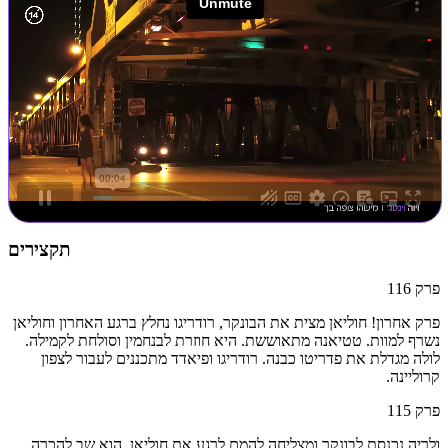
תקצירים
פרק
116
פרק אחרון! חוליאן מצית את הבונקר, רודריגו נחלץ ברגע האחרון וחוליאן
נשרף למוות. טטיאנה מתאוששת. היא חוזרת לבנחמין וסולחת לקמילה.
לולה מגדלת את פדריטו כבנה. רודריגו ופיאדד מתכננים לעבור לצפון
קרוליינה.
פרק
115
ולריה נכנסת לבונקר ומצליחה להמם לרגע את חוליאן, הוא שב להכרה