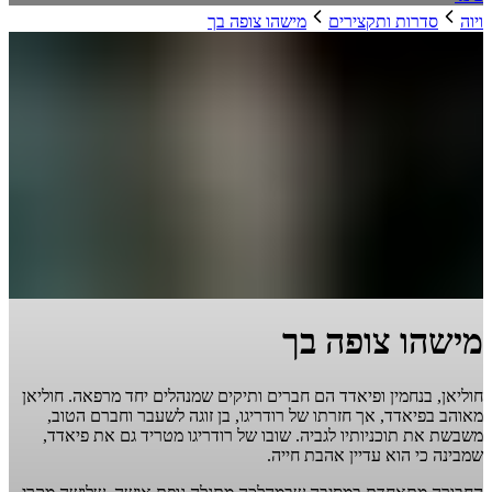
ויוה
סדרות ותקצירים
מישהו צופה בך
מישהו צופה בך
חוליאן, בנחמין ופיאדד הם חברים ותיקים שמנהלים יחד מרפאה. חוליאן
מאוהב בפיאדד, אך חזרתו של רודריגו, בן זוגה לשעבר וחברם הטוב,
משבשת את תוכניותיו לגביה. שובו של רודריגו מטריד גם את פיאדד,
שמבינה כי הוא עדיין אהבת חייה.