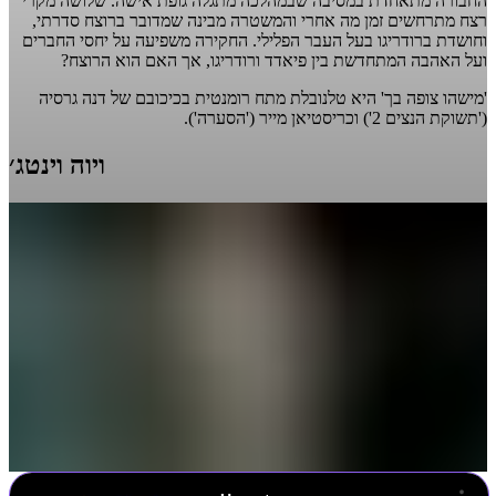
החבורה מתאחדת במסיבה שבמהלכה מתגלה גופת אישה. שלושה מקרי
רצח מתרחשים זמן מה אחרי והמשטרה מבינה שמדובר ברוצח סדרתי,
וחושדת ברודריגו בעל העבר הפלילי. החקירה משפיעה על יחסי החברים
ועל האהבה המתחדשת בין פיאדד ורודריגו, אך האם הוא הרוצח?
'מישהו צופה בך' היא טלנובלת מתח רומנטית בכיכובם של דנה גרסיה
('תשוקת הנצים 2') וכריסטיאן מייר ('הסערה').
ויוה וינטג׳