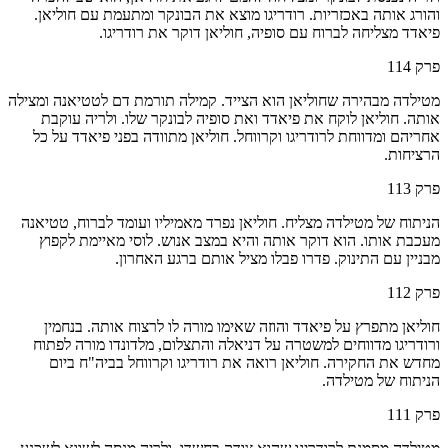
והורג אותה באכזריות. רודריגו מוצא את הבונקר ומתעמת עם חוליאן.
פיאדד מצליחה לברוח עם סופיה, חוליאן דוקר את רודריגו.
פרק
114
מטילדה מבהירה שחוליאן הוא הצייד. קמילה תורמת דם לטטיאנה ומצילה
אותה. חוליאן לוקח את פיאדד ואת סופיה לבונקר שלו. ולריה עוקבת
אחריהם ומדווחת לרודריגו וקרווחל. חוליאן מתוודה בפני פיאדד על כל
הרציחות.
פרק
113
הניתוח של מטילדה מצליח. חוליאן נפרד מאמיליו ועומד לברוח, טטיאנה
מעכבת אותו. הוא דוקר אותה והיא במצב אנוש. לוסי מאיימת לקפוץ
מבניין עם התינוק. פדרו פבלו מציל אותם ברגע האחרון.
פרק
112
חוליאן מתפרץ על פיאדד והוזה שאימו מורה לו לרצוח אותה. בנחמין
ורודריגו מדווחים למשטרה על דניאלה והתצלום, מלדונדו מורה לפתוח
מחדש את החקירה. חוליאן רואה את רודריגו וקרווחל בביה"ח ביום
הניתוח של מטילדה.
פרק
111