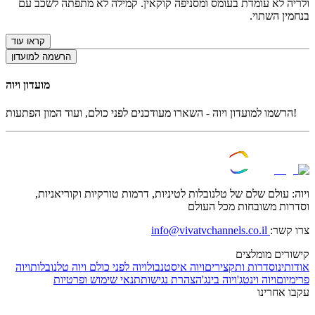
ולריה לא עומדת בעומס ומסניפה קוקאין. קמילה לא מתפתה לשכב עם
בנחמין השתוי.
קראו עוד
הרשמה למועדון
מועדון ויוה
הרשמו למועדון ויוה - השארו מעודכנים לפני כולם, ועוד המון הפתעות!
ויוה: עולם שלם של טלנובלות לטיניות, דרמות טורקיות וקוריאניות,
וסדרות משובחות מכל העולם
צרו קשר:
info@vivatvchannels.co.il
קישורים מומלצים
אודותינו
סדרות ותקצירים
ויוה איסטנבול
ויוה לפני כולם
ויוה טלנובלות
ויוה
פרימיום
ויוה וינטג'
ויוה בינג'
הצהרת נגישות
תנאי שימוש ופרטיות
עקבו אחרינו