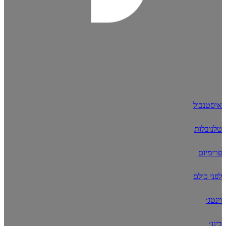
איסטנבול
טלנובלות
פרימיום
לפני כולם
וינטג׳
בינג׳