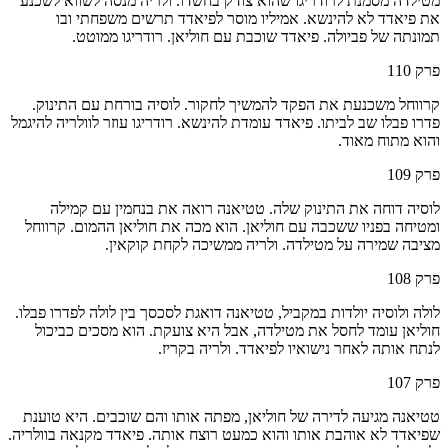
מטילדה מסמנת לרודריגו שהוא צודק בחשדו. ולריה מנסה לשווא לשכנע
את פיאדד לא להינשא. אמיליו מוסר לפיאדד תרשים משפחתי ובו
תמונתה של פביולה. פיאדד שוכבת עם חוליאן. רודריגו ממוטט.
פרק
110
קרווחל משכנעת את הפקד להמשיך לחקור. לוסיה בורחת עם התינוק.
פדרו פבלו שב לביתו. פיאדד עומדת להינשא. רודריגו עוזר לוולריה להיגמל
והוא מתוח מאוד.
פרק
109
לוסיה דוחה את התינוק שלה. טטיאנה רואה את בנחמין עם קמילה
ומטיחה בפניו ששכבה עם חוליאן. הוא מכה את חוליאן ההמום. קרווחל
מציבה שמירה על מטילדה. ולריה ממשיכה לקחת קוקאין.
פרק
108
לולה ולוסיה יולדות במקביל, טטיאנה דואגת לסכסך בין לולה לפדרו פבלו.
חוליאן עומד לחסל את מטילדה, אבל היא צועקת. הוא מסכים כביכול
לנתח אותה לאחר נישואיו לפיאדד. ולריה בקריז.
פרק
107
טטיאנה מגיעה לדירה של חוליאן, מפתה אותו והם שוכבים. היא טוענת
שפיאדד לא אוהבת אותו והוא כמעט רוצח אותה. פיאדד מקנאה בוולריה.