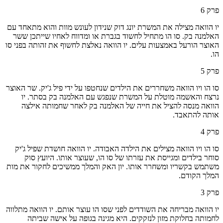
פרק
6
יו הוואה מצילה את המשרת יונג דוק שנידון לעונש מוות והוא מתאחד עם
האלמנה בק. סו הו מתחיל לחשוד בגברת או ומדווח לאחיו שייתכן ששר
האוצר הורעל באמצעות עלים. יו הוואה נאלצת לחשוף את זהותה בפני סו
הו.
פרק
5
סו הו ויו הוואה משחררים את הילדים שנחטפו על ידי פיל ג'יק. שר האוצר
נרצח והאשמה מוטלת על המשרת שנפגש עם האלמנה בק בסתר. יו
הוואה מנסה להציל את חייה של האלמנה בק לאחר שחמותה אילצה
אותה להתאבד.
פרק
4
סו הו ויו הוואה מצילים את הילדה האבודה. יו הוואה חושדת שפיל ג'יק
סוחר בילדים ומגייסת את עזרתו של סו הו, שעוצר אותו. היועץ סוק
משתמש בקשריו ומשחרר אותו. יון האק והמלך ממשיכים לחקור את מות
המלך הקודם.
פרק
3
יו הוואה מבריחה את השודדים לפני שסו הו עוצר אותם. יו הוואה מתלווה
לחמותה בחלוקת מזון לנזקקים. היא מגינה בגופה על אישה שביתה