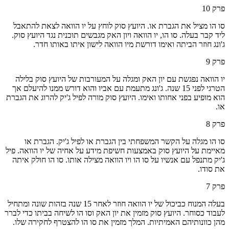
פרק
10
סו הו מציל את הגברת או. היועץ סוק לוחץ על יו הוואה לצאת להתאבל
ליד קבר בעלה. סו הו, יו הוואה ויון האק מגבשים תוכנית נגד היועץ סוק.
ג'ונג חוזר הביתה ואימו דורשת מיו הוואה לישון איתו באותו חדר.
פרק
9
יו הוואה נפגשת עם יון האק ומגלה על המעורבות של היועץ סוק בלילה
הטרגי לפני 15 שנה. ג'ונג מתעמת עם אביו והוא דורש ממנו להיעלם אך
הוא מופיע בפני אחותו ואימו. היועץ סוק מורה לפיל ג'יק להרוג את הגברת
או.
פרק
8
סו הו מגלה על הקשר המשפחתי בין הגברת או לפיל ג'יק. הגברת או
מאיימת על היועץ סוק באמצעות חשיפת מידע על אחיה של יו הוואה. פיל
ג'יק מתנפל עם אנשיו על סו הו ויו הוואה מצילה אותו. סו הו חולק איתה
את סודו.
פרק
7
בעלה המנוח כביכול של יו הוואה חוזר לאחר 15 שנה בזהות שונה ומתחיל
לעבוד כסוחר. היועץ סוק מזמין את יון האק וסו הו לשיחה בביתו כדי לברר
מהן כוונותיהם האמיתיות. המלך מזמין את סו הו להצטרף לחקירה שלו.