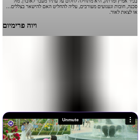
בכיר אמיץ ומרתק, היא מתחילה לחלום על עתיד מעבר לאובדן. מול
סכנה, חובות וגעגועים מעורבים, עליה להחליט האם להישאר בצללים…
או לצאת לאור.
ויוה פרימיום