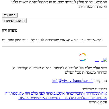
התמוטט וסו הו נחלץ לעזרתה שוב. סו הו מתחיל לפתח רגשות כלפי
הגיבורה המסתורית.
קראו עוד
הרשמה למועדון
מועדון ויוה
הרשמו למועדון ויוה - השארו מעודכנים לפני כולם, ועוד המון הפתעות!
ויוה: עולם שלם של טלנובלות לטיניות, דרמות טורקיות וקוריאניות,
וסדרות משובחות מכל העולם
צרו קשר:
info@vivatvchannels.co.il
קישורים מומלצים
אודותינו
סדרות ותקצירים
ויוה איסטנבול
ויוה לפני כולם
ויוה טלנובלות
ויוה
פרימיום
ויוה וינטג'
ויוה בינג'
הצהרת נגישות
תנאי שימוש ופרטיות
עקבו אחרינו