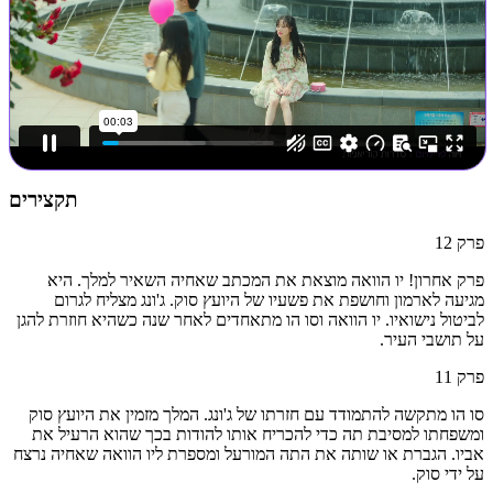
תקצירים
פרק
12
פרק אחרון! יו הוואה מוצאת את המכתב שאחיה השאיר למלך. היא
מגיעה לארמון וחושפת את פשעיו של היועץ סוק. ג'ונג מצליח לגרום
לביטול נישואיו. יו הוואה וסו הו מתאחדים לאחר שנה כשהיא חוזרת להגן
על תושבי העיר.
פרק
11
סו הו מתקשה להתמודד עם חזרתו של ג'ונג. המלך מזמין את היועץ סוק
ומשפחתו למסיבת תה כדי להכריח אותו להודות בכך שהוא הרעיל את
אביו. הגברת או שותה את התה המורעל ומספרת ליו הוואה שאחיה נרצח
על ידי סוק.