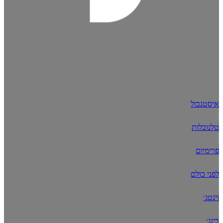
איסטנבול
טלנובלות
פרימיום
לפני כולם
וינטג׳
בינג׳