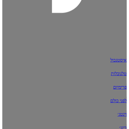
איסטנבול
טלנובלות
פרימיום
לפני כולם
וינטג׳
בינג׳