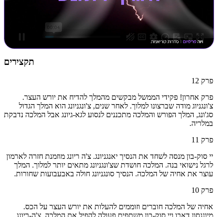
תקצירים
פרק
12
פרק אחרון! פקידי הממשל מבקשים מהמלך להדיח את יורש העצר.
צ'ונגניוג מודה שברצונו למלוך. לאחר שנים, צ'ונגניונג הוא המלך הגדול
סג'ונג, המלך הפורש והמלכה מתכננים לנסוע לגא-גיונג אבל המלכה נדבקת
במלריה.
פרק
11
יי סוק-בון מנסה לשחד את הנסיך יאנגניונג. צ'ה ריונג מוזמנת חזרה לארמון
לרגל נישואי בנה. המלכה חושדת שצ'ונגניונג מתאים יותר למלוך. המלך
עוצר את אחיה של המלכה. הנסיך סונגניונג חולה באבעבועות שחורות.
פרק
10
אחיה של המלכה חוברים וזוממים להעלות את יורש העצר על הכס.
מיונגסון דאבו ויי סוק-בון משתפים פעולה להפיל את המלכה. צ'ה-ריונג