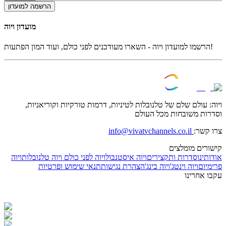
הרשמה למועדון
מועדון ויוה
הרשמו למועדון ויוה - השארו מעודכנים לפני כולם, ועוד המון הפתעות!
ויוה: עולם שלם של טלנובלות לטיניות, דרמות טורקיות וקוריאניות,
וסדרות משובחות מכל העולם
צרו קשר:
info@vivatvchannels.co.il
קישורים מומלצים
אודותינו
סדרות ותקצירים
ויוה איסטנבול
ויוה לפני כולם
ויוה טלנובלות
ויוה
פרימיום
ויוה וינטג'
ויוה בינג'
הצהרת נגישות
תנאי שימוש ופרטיות
עקבו אחרינו