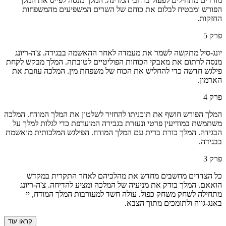
מורדים מתחילים לפעול ברחבי המדינה. המלך מנסה לפייס את המלך
הפורש ומבטיח לבלום את כוחם של השרים המשפיעים מהמשפחות
החזקות.
פרק
5
יונג-סיל מתקשה לשמר את מעמדה לאחר ההאשמה בבגידה. צ'ה-ריונג
מנסה לרתום את מאבקי הכוחות הפוליטיים לטובתה. המלך מבקש לקחת
פילגש חדשה כדי להחליש את הכוח של משפחת מין. המלכה עוזבת את
הארמון.
פרק
4
המלך הפורש חושף את תוכניתו להחזיר לשלטון את המלך המודח. המלכה
משתמשת במודיעין פרטי ונעזרת בגבירה המועדפת כדי לגלות למלך על
הבגידה. המלך כורת ברית עם המלך המודח. הפילגש המלכותית מואשמת
בבגידה.
פרק
3
כל הצדדים מחשבים מחדש את מהלכיהם לאחר התקרית במקדש
הואאם. המלך בודק את מניעיה של המלכה ומציע להדיחה. צ'ה-ריונג
מתחילה לשחק משחק כפול. עולה חשד למעורבות המלך המודח, יי
באנג-גווה ולתומכים מתוך הצבא.
קראו עוד