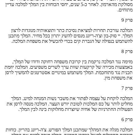
מסולקת מהארמון. לאחר כ-5 שנים, יחסי הכוחות בין המלך למלכה עדיין
מתוחים.
פרק
9
המלכה עורכת תחרות למציאת נסיכת כתר ותוצאותיה מנוגדות לרצון
המלך. יי סוק-בון וצ'ה-ריונג מנסים להשיג יתרון בכל מחיר. המלך מתכנן
להשתמש בנפילה של הגברת קים בכדי להכשיל את משפחת המלכה.
פרק
8
מזימה נגד המלכה נרקמת בין קרובת משפחה רחוקה ודודו של המלך,
באמצעות מכירה של קרקעות שוות ערך לשרים משפיעים. המלכה יוזמת
תכנית נגד מתוחכמת. המלך משתמש במינויים אסטרטגים להמשיך לרסן
את משפחת מין.
פרק
7
המלכה לוקחת על עצמה לפתור את משבר נשות המנחה למינג. המלך
מחליט לותר על כס המלכות לטובת יורש העצר. המלכה מנסה לרסן את
הפעולות החתרניות של אחיה שיוצרות מחלוקות בינה לבין המלך.
פרק
6
המלכה מגלה את המהלך שמתכנן המלך הפורש. צ'ה-ריונג בהריון. כוחות