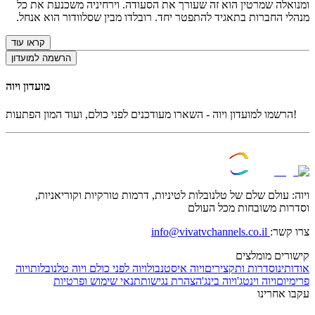
ומנואלה שמרטין הוא זה שעורך את הסעודה. וירחיניה משכנעת את כל
מנהלי החברות בתאגיד להתפטר יחד. רובלדו מבין שסלוודור הוא אנחל.
קראו עוד
הרשמה למועדון
מועדון ויוה
הרשמו למועדון ויוה - השארו מעודכנים לפני כולם, ועוד המון הפתעות!
ויוה: עולם שלם של טלנובלות לטיניות, דרמות טורקיות וקוריאניות,
וסדרות משובחות מכל העולם
צרו קשר:
info@vivatvchannels.co.il
קישורים מומלצים
אודותינו
סדרות ותקצירים
ויוה איסטנבול
ויוה לפני כולם
ויוה טלנובלות
ויוה
פרימיום
ויוה וינטג'
ויוה בינג'
הצהרת נגישות
תנאי שימוש ופרטיות
עקבו אחרינו