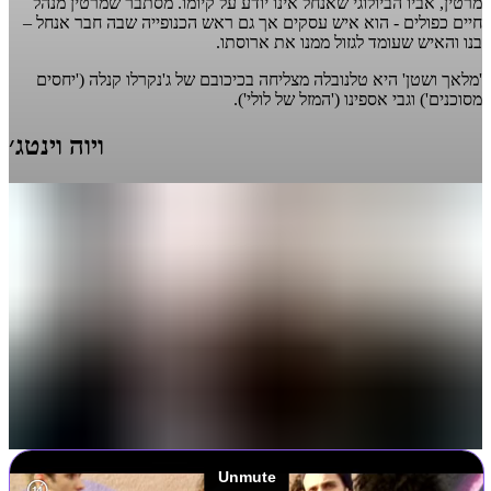
מרטין, אביו הביולוגי שאנחל אינו יודע על קיומו. מסתבר שמרטין מנהל
חיים כפולים - הוא איש עסקים אך גם ראש הכנופייה שבה חבר אנחל –
בנו והאיש שעומד לגזול ממנו את ארוסתו.
'מלאך ושטן' היא טלנובלה מצליחה בכיכובם של ג'נקרלו קנלה ('יחסים
מסוכנים') וגבי אספינו ('המזל של לולי').
ויוה וינטג׳