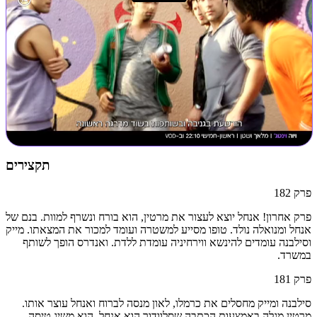
תקצירים
פרק
182
פרק אחרון! אנחל יוצא לעצור את מרטין, הוא בורח ונשרף למוות. בנם של
אנחל ומנואלה נולד. טופו מסייע למשטרה ועומד למכור את המצאתו. מייק
וסילבנה עומדים להינשא ווירחיניה עומדת ללדת. ואנדרס הופך לשותף
במשרד.
פרק
181
סילבנה ומייק מחסלים את כרמלו, לאון מנסה לברוח ואנחל עוצר אותו.
מרטין מגלה באמצעות הכתבה שסלוודור הוא אנחל. הוא משיג טיסה