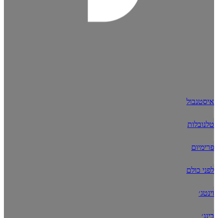
איסטנבול
טלנובלות
פרימיום
לפני כולם
וינטג׳
בינג׳