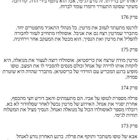
לאותו יום בדירתו. זה נודע לג'ימי, אבל הוא נחטף בידי הדה. קורדובה
משקר שסוטו התעורר ורומרו עומד לברוח.
פרק
176
לורנסו מתעתד לעזוב את מרטין. כל מנהלי התאגיד מתפטרים יחד.
מתברר שמרטין רצח גם את אניבל. אוסוולדו מתחייב לעזור לחבורה
להפליל את מרטין ואת הנסיך. הוא מבטל את המעקב אחר וירחיניה.
פרק
175
מרטין מודה שרצח את כריסטיאן. אוסוולדו רוצה לעצור את מנואלה, היא
לוקחת אותו לדירה של אנחל וכולם מנסים להסביר לו את המצב. טופו
מופיע ברגע המכריע עם הווידוי של כריסטיאן. מתברר שהדה היא שוטרת
סמויה.
פרק
174
פרלה מספרת לטופו על אביו. הם מתעמתים והאב דורש חצי מהכסף,
אחרת יסגיר את אנחל. האירוע של מרטין נכשל לאחר שסלוודור לא בא.
רובלדו מספר לאוסוולדו הכול על מנואלה ואנחל. הנסיך מציל את המשלוח
תודות לג'ימי.
פרק
173
אבא של טופו משתכר ותוקף את פרלה. ברגע האחרון נודע לאנחל