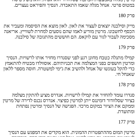
במטוס פרטי. אנחל מגלה שאמו התאבדה. הנסיך והפיראט נעצרים.
פרק
180
מייק וסילבנה יוצאים לעצור את לאון. לאון מוצא את הסיסמה ומעביר את
הכסף לחשבונו. מרטין מודיע לאמו שהם נוסעים למחרת לשווייץ. אריאנה
מסכימה לעבור לגור עם לוקאס. הם חוששים מהתגובה של סילבנה.
פרק
179
קמילו מתגלה כטבח מחונן רגע לפני שסנדרו מחזיר אותו לרשויות. הנסיך
ומרטין חושפים בפני המצלמה את תכניותיהם. אוסוולדו מבטיח להתאמץ
כדי להקל בעונשו של אנחל ולהשיב את ג'ימי למשטרה. חוסה מספר ללאון
שאנחל חי.
פרק
178
סנדרו עומד להחזיר את קמילו לרשויות. אנדרס מציע להתקין מצלמה
בציור שסלוודור דומינגס ייתן למרטין כפיצוי. אנדרס נכנס לדירה של מרטין
וממקם את הציור במקום מרכזי. הפגישה של הנסיך ומרטין נפתחת
ומתועדת.
פרק
177
מרטין המום מההתפטרות ההמונית. הוא מקדים את המפגש עם הנסיך