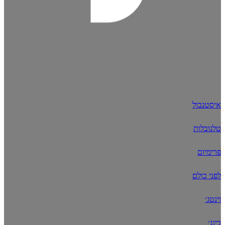
איסטנבול
טלנובלות
פרימיום
לפני כולם
וינטג׳
בינג׳