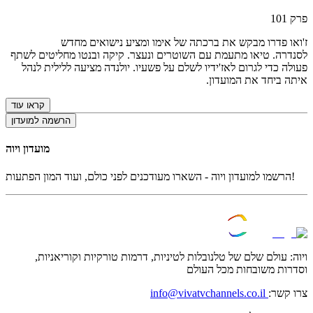
פרק
101
ז'ואו פדרו מבקש את ברכתה של אימו ומציע נישואים מחדש
לסנדרה. טיאו מתעמת עם השוטרים ונעצר. קיקה ובנטו מחליטים לשתף
פעולה כדי לגרום לאז'ידיו לשלם על פשעיו. יולנדה מציעה ללילית לנהל
איתה ביחד את המועדון.
קראו עוד
הרשמה למועדון
מועדון ויוה
הרשמו למועדון ויוה - השארו מעודכנים לפני כולם, ועוד המון הפתעות!
ויוה: עולם שלם של טלנובלות לטיניות, דרמות טורקיות וקוריאניות,
וסדרות משובחות מכל העולם
צרו קשר:
info@vivatvchannels.co.il