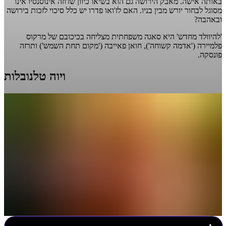
באותה אישה. מאבק הירושה גם הוא בשיאו כיוון שז'וזה אינוסנסיו אינו
מסוגל לבחור יורש מבין בניו. האם לז'ואו פדרו יש כלל סיכוי לזכות בירושה
ובאהבה?
'להיוולד מחדש' היא סאגה משפחתית מצליחה בכיכובם של מרקוס
פלמיירה ('אדמה קשוחה'), חואן פאייבה ('מקום תחת השמש') ותרזה
פונסקה.
ויוה טלנובלות