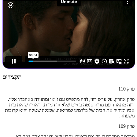
תקצירים
פרק
110
פרק אחרון. על ערש דווי, ז'וזה מתפייס עם ז'ואו ומתוודה באהבתו אליו.
ז'וזה מתאחד עם מריה סנטה בחיים שלאחר המוות. ז'ואו יורש את בית
אביו ומחזיר את הבית של בלרמינו למריאנה, שמגלה שטקה והיא קרובות
משפחה.
פרק
109
מריאנה מספרת לז'וזה את האמת. נקבע שאז'ידיו התאבד. ז'וזה בא