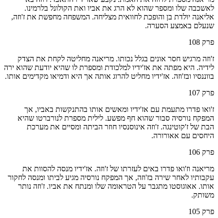
לאשכבה שלו ומספר שהוא לא הרג את אביו ואת הקולונל בלרמינו.
אליאנה יולדת בן והופכת לחוואית מצליחה. המשפחה מחפשת את ז'וזה,
שנעלם באמצע הסערה.
פרק
108
ז'וזה מרגיש חסר אונים בגלל נכותו. מריאנה מחליטה לקחת את הצדק
לידיה. היא מפתה את אז'ידיו למלכודת ומספרת לו שהיא יודעת שהוא ירה
בווננסיו ובז'וזה. אז'ידיו מחליט להרוג אותה אך היא ודמיאו מקדימים אותו.
פרק
107
ז'ואו פדרו מתעמת עם אז'ידיו ומאשים אותו בהתנקשות באביו, אך
המפקח נורסיה סבור שהוא חף מפשע. לילית מספרת לנורברטו שהיא
הבת של ז'קוטינגה. ז'וזה אינוסנסיו חוזר הביתה ומסיים את מערכת
היחסים עם אאורורה.
פרק
106
מריאנה וז'ואו פדרו באים לעזרתו של ז'וזה. אז'ידיו מנסה להסוות את
עקבותיו לאחר שירה בז'וזה, אך המפקח נורסיה מגיע לביתו ומנסה לחקור
אותו. אאוגוסטו מתגבר על הטראומה שלו ומנתח את אביו. ז'וזה נותר
משותק.
פרק
105