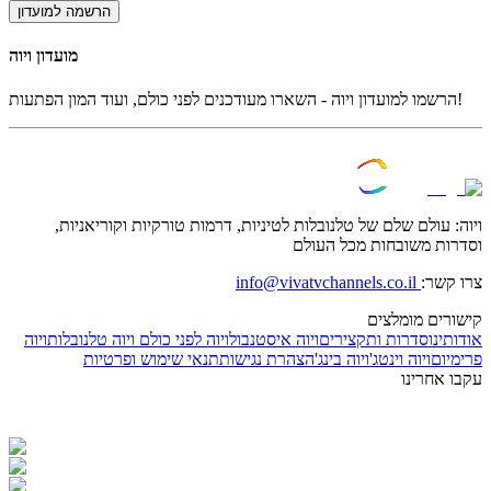
הרשמה למועדון
מועדון ויוה
הרשמו למועדון ויוה - השארו מעודכנים לפני כולם, ועוד המון הפתעות!
ויוה: עולם שלם של טלנובלות לטיניות, דרמות טורקיות וקוריאניות,
וסדרות משובחות מכל העולם
צרו קשר:
info@vivatvchannels.co.il
קישורים מומלצים
אודותינו
סדרות ותקצירים
ויוה איסטנבול
ויוה לפני כולם
ויוה טלנובלות
ויוה
פרימיום
ויוה וינטג'
ויוה בינג'
הצהרת נגישות
תנאי שימוש ופרטיות
עקבו אחרינו