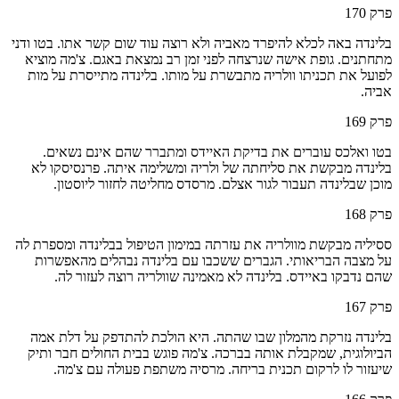
פרק
170
בלינדה באה לכלא להיפרד מאביה ולא רוצה עוד שום קשר אתו. בטו ודני
מתחתנים. גופת אישה שנרצחה לפני זמן רב נמצאת באגם. צ'מה מוציא
לפועל את תכניתו וולריה מתבשרת על מותו. בלינדה מתייסרת על מות
אביה.
פרק
169
בטו ואלכס עוברים את בדיקת האיידס ומתברר שהם אינם נשאים.
בלינדה מבקשת את סליחתה של ולריה ומשלימה איתה. פרנסיסקו לא
מוכן שבלינדה תעבור לגור אצלם. מרסדס מחליטה לחזור ליוסטון.
פרק
168
ססיליה מבקשת מוולריה את עזרתה במימון הטיפול בבלינדה ומספרת לה
על מצבה הבריאותי. הגברים ששכבו עם בלינדה נבהלים מהאפשרות
שהם נדבקו באיידס. בלינדה לא מאמינה שוולריה רוצה לעזור לה.
פרק
167
בלינדה נזרקת מהמלון שבו שהתה. היא הולכת להתדפק על דלת אמה
הביולוגית, שמקבלת אותה בברכה. צ'מה פוגש בבית החולים חבר ותיק
שיעזור לו לרקום תכנית בריחה. מרסיה משתפת פעולה עם צ'מה.