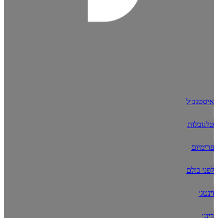
איסטנבול
טלנובלות
פרימיום
לפני כולם
וינטג׳
בינג׳