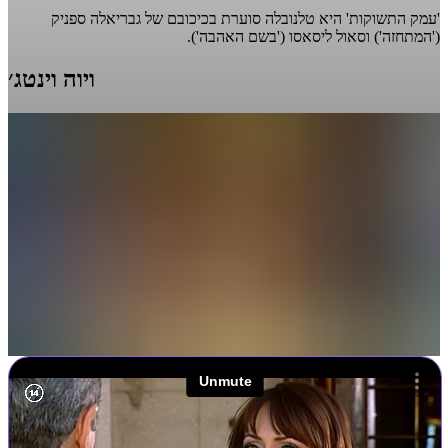
'עמק התשוקות' היא טלנובלה סוערת בכיכובם של גבריאלה ספניק
('המתחזה') וסאול ליסאסו ('בשם האהבה').
ויוה וינטג׳