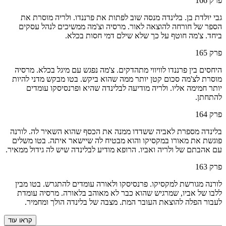
פרק
166
גבי יולדת בן. בלינדה מנסה שוב לפתות את פרננדו. ולריה מוסרת את
הספר של חורחה להוצאה לאור. מרסיה וצ'מה ממשיכים לנהל עסקים
ביחד. צ'מה חוטף על כך שלא שילם דמי חסות בכלא.
פרק
165
היחסים בין פרננדו לוויווי מתהדקים. צ'מה נפגש עם מיגל בכלא. מרסיה
מוסרת לצ'מה סכום קטן יותר ממה שהוא ביקש. בטו מבקש מדני להיות
יותר חמימה אליו. ולריה מודיעה לבלינדה שהיא ופרנסיסקו עומדים
להתחתן.
פרק
164
בלינדה מספרת לאביה ששדדו ממנה את הכסף שהוא השאיר לה. לורנה
פוגשת את מאורו במקסיקו והוא מבטיח לה שיישאר איתה. בטו משלים
עם אהבתם של ולריה ואביו. הרופא מודיע לבלינדה שיש לה גידול ממאיר.
פרק
163
לורנה מגורשת למקסיקו. פרנסיסקו ולאורה עומדים להתגרש. בטו מבין
ללבו של אביו, שמרגיש שהוא כבר לא מאוהב בלאורה. מרסיה עומדת
לעבור הפלה להוצאת העובר המת. מצבה של בלינדה הולך ומחמיר.
קראו עוד