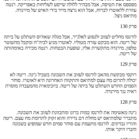
מפספס את הטיסה, אבל מבהיר ללולה שייסע לשליחות באפריקה. רנטה
עוזרת ללאוטרו לברוח, אבל הוא נרצח מייד בידי האיש של מירנדה.
מתיאס ניצל.
פרק
130
לורנסו מחליט לעזוב ולנסוע לאלג'יר, אבל מגלה שאוז'וס השתלט על ביתה
של ריטה. הוא מבקש עזרה מטוליו. לאוטרו מגיע לביה"ח ומקבל מהשוטר
טלפון. מירנדה מתקשרת אליו, שופעת הבטחות. רנטה מכירה באימהותה
של ריטה.
פרק
129
רוקסי מבקשת מהאב לורנסו לעזוב את השכונה בשביל ג'ינה. ריטה לא
יכולה לתרום מח עצם למתיאס והתקווה האחרונה היא לאוטרו. סוחר
הסמים החדש השתלט על ביתה של ריטה. ביוכימאית מהמעבדה מוסרת
ראיה נגד מירנדה.
פרק
128
ג'ינה מאשימה את לורנסו במות ברונו ומתכוונת לעזוב את השכונה.
מתברר שלמתיאס יש מחלת דם נדירה והוא זקוק לתרומת מח עצם. ריטה
והוריו נבדקים. לורנסו מתעמת עם סוחר סמים חדש שמופיע בשכונה
וחברו דוקר אותו.