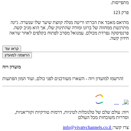
מתפייסות.
פרק
123
מתיאס מאבד את הכרתו וריטה מגלה קווצת שיער שלו שנשרה. ג'ינה
מתרגשת ממחווה של ברונו ומודה שהתינוק שלו, אך הוא מגיב קשה.
פרנסיסקה נפרדת מכולם. עמנואל מסרב לפתוח בקלפים לאחר שראה
חיזיון קשה.
קראו עוד
הרשמה למועדון
מועדון ויוה
הרשמו למועדון ויוה - השארו מעודכנים לפני כולם, ועוד המון הפתעות!
ויוה: עולם שלם של טלנובלות לטיניות, דרמות טורקיות וקוריאניות,
וסדרות משובחות מכל העולם
צרו קשר:
info@vivatvchannels.co.il