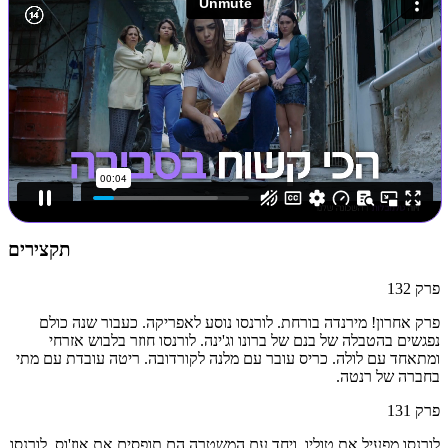
תקצירים
פרק
132
פרק אחרון! מירנדה בורחת. לורנסו נוסע לאפריקה. כעבור שנה כולם
נפגשים בהטבלה של בנם של ברונו וג'ינה. לורנסו חוזר בלבוש אזרחי
ומתאחד עם לולה. כריס עובר עם מלנה לקורדובה. ריטה עובדת עם מתי
בחברה של רנטה.
פרק
131
לורנסו מפעיל את טוליו, ויחד עם המשטרה הם תופסים את אוז'וס. לורנסו