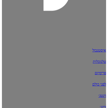
איסטנבול
טלנובלות
פרימיום
לפני כולם
וינטג׳
בינג׳