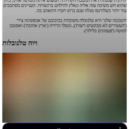
יחידנית שמנהלת את המטבח הקהילתי. המפגש איתה מטלטל אותו, כיוון
שהוא חש משיכה עזה אליה ונאלץ להילחם ברגשותיו. העניינים מסתבכים
עוד יותר כשלורנסו מגלה שגם ברונו חברו התאהב בה.
'השכונה שלנו' היא טלנובלה משובחת בכיכובם של אגוסטינה צ'רי
('העשירים לא מבקשים רשות'), גונסלו הרדיה ('ארץ אהובה') ואסטבן
למוטה ('פעמונים בלילה').
ויוה טלנובלות