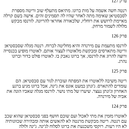
פרק
127
רנטה חשה אשמה על מות ברונו. מתיאס מתעלף שוב וריטה מספרת
לסבסטיאן שאימה מתה לאחר שהיו לה תסמינים זהים. אישה בשם קרלה
מאיימת לרושש את רוחליו, שלכאורה אחראי להריונה. לורנסו מבקש
מלולה לשמור מרחק.
פרק
126
לורנסו מתעמת עם מירנדה והיא מחליטה לברוח. רנטה מגלה שסבסטיאן
וריטה מתארסים ומבקשת מלאוטרו לעצור אותם. לאוטרו מופיע בכנסייה
ורוצה להרוג את לורנסו, אך ברונו נאבק בו. לאוטרו פולט כדור וברונו
נהרג.
פרק
125
ריטה משיבה ללאוטרו את המפתח ועוברת לגור עם סבסטיאן. הם
עומדים להתארס. ג'ונתן כמעט אונס את ג'ינה, אבל ברונו מגיע ברגע
האחרון וג'ונתן נעצר. שיערו של מתי נושר. לורנסו מגלה שאביו הונה את
אביה של מירנדה.
פרק
124
לאוטרו מזמין את מתי לאכול ועם שובם חושף בפני סבסטיאן שהוא שכב
עם רנטה. ריטה מבקשת מרנטה לא להאשים אותה ומבהירה שכוונותיה
לא היו רעות. רוקסי משכנעת את ברונו לסלוח לג'ינה. ג'ינה ולולה