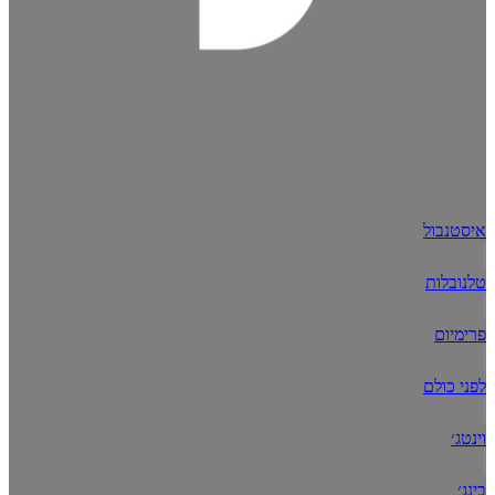
איסטנבול
טלנובלות
פרימיום
לפני כולם
וינטג׳
בינג׳