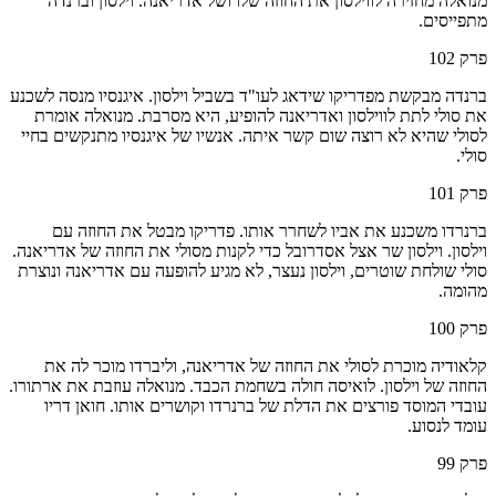
מנואלה מחזירה לווילסון את החוזה שלו ושל אדריאנה. וילסון וברנדה
מתפייסים.
פרק
102
ברנדה מבקשת מפדריקו שידאג לעו"ד בשביל וילסון. איגנסיו מנסה לשכנע
את סולי לתת לווילסון ואדריאנה להופיע, היא מסרבת. מנואלה אומרת
לסולי שהיא לא רוצה שום קשר איתה. אנשיו של איגנסיו מתנקשים בחיי
סולי.
פרק
101
ברנרדו משכנע את אביו לשחרר אותו. פדריקו מבטל את החוזה עם
וילסון. וילסון שר אצל אסדרובל כדי לקנות מסולי את החוזה של אדריאנה.
סולי שולחת שוטרים, וילסון נעצר, לא מגיע להופעה עם אדריאנה ונוצרת
מהומה.
פרק
100
קלאודיה מוכרת לסולי את החוזה של אדריאנה, וליברדו מוכר לה את
החוזה של וילסון. לואיסה חולה בשחמת הכבד. מנואלה עוזבת את ארתורו.
עובדי המוסד פורצים את הדלת של ברנרדו וקושרים אותו. חואן דריו
עומד לנסוע.
פרק
99