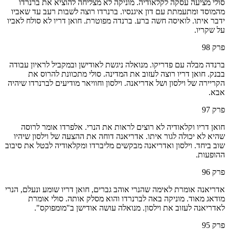
סולי מציעה עסקה לקלאודיה. מוניקה לא מצליחה להוציא את ברנרדו
מהמוסד ומתעמתת עם דון איגנסיו. ברנרדו רוצה לשבות רעב עד שאביו
ידבר איתו. לואיסה חשה ברע. ברנדה מפוטרת. חואן דריו לא סולח לאביו
על שקריו.
פרק
98
ברנדה מבלה עם פדריקו. מנואלה ניגשת לאודישן ובמקביל לראיון עבודה
בבנק. חואן דריו רוצה לעזוב את המדינה. סולי מתכוונת להרוס את
הקריירה של וילסון ושל אדריאנה. וילסון וחוויאר מודיעים לברנרדו שיהיה
אבא.
פרק
97
חואן דריו וקלאודיה לא רוצים לראות את הנרי. אלפרדו אומר לרוסה
שהיא לא יכולה לגור איתו. אדריאנה דוחה את ההצעה של וילסון שיהיו
שוב ביחד. וילסון ואדריאנה מבקשים מליברדו ומקלאודיה לבטל את סיבוב
ההופעות.
פרק
96
אדריאנה אומרת לאימה שהנרי אוהב גברים, חואן דריו שומע ונעלם, הנרי
מודאג מאוד. מוניקה באה לברנרדו והוא מסלק אותה. סולי אומרת
לאדריאנה לעזוב את וילסון. מנואלה עושה אודישן ב"מומפוקס".
פרק
95