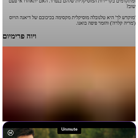
ומתקדמים בקריירות המוסיקליות שלהם בנפרד. האם יתאחדו אי פעם
שוב?
'מוקדש לך' היא טלנובלה מוסיקלית מקסימה בכיכובם של דיאנה הויוס
('מריה קלרה') והזמר פיפה בואנו.
ויוה פרימיום