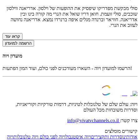
סולי מבקשת מפדריקו שיפסיק את ההופעות של וילסון. אדריאנה ווילסון
שוכבים, סולי זועמת. חואן דריו שואל את הנרי מה קורה בינו ובין
אדריאנה. חוויאר וברנדה מגלים איפה ברנרדו נמצא. אדריאנה נחושה
לעזוב את הנרי.
קראו עוד
הרשמה למועדון
מועדון ויוה
הרשמו למועדון ויוה - השארו מעודכנים לפני כולם, ועוד המון הפתעות!
ויוה: עולם שלם של טלנובלות לטיניות, דרמות טורקיות וקוריאניות,
וסדרות משובחות מכל העולם
צרו קשר:
info@vivatvchannels.co.il
קישורים מומלצים
אודותינו
סדרות ותקצירים
ויוה איסטנבול
ויוה לפני כולם
ויוה טלנובלות
ויוה